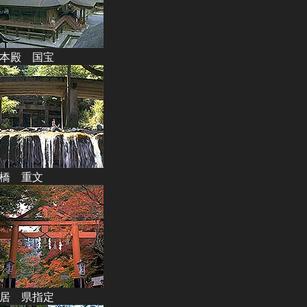
本殿 国宝
橋 重文
居 県指定