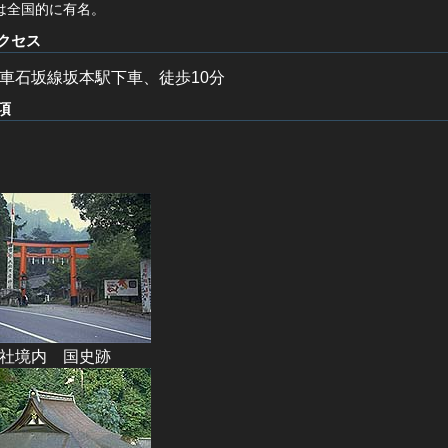
は全国的に有名。
クセス
車石坂線坂本駅下車、徒歩10分
項
社境内 国史跡