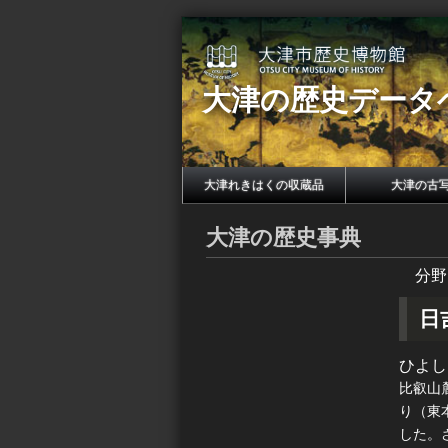
大津の歴史データ
大津れきはくの収蔵品
大津の古
大津の歴史事典
分野
日
ひよし
比叡山
り（東
した。