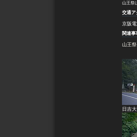
山王祭
交通ア
京阪電
関連事
山王祭
日吉大