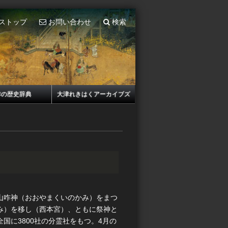
ストップ
お問い合わせ
検索
津の歴史辞典
大津れきはくアーカイブズ
山咋神（おおやまくいのかみ）をまつ
み）を移し（西本宮）、ともに祭神と
国に3800社の分霊社をもつ。4月の