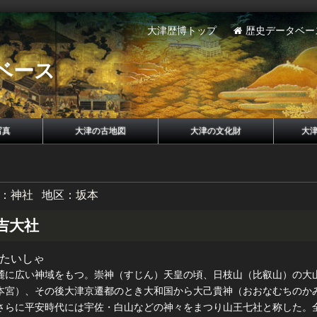
大津歴博トップ
歴史データベー
ベース
写真
大津の古地図
大津の文化財
大
：
神社
地区：
坂本
吉大社
たいしゃ
麓に広い神域をもつ。崇神（すじん）天皇の頃、日枝山（比叡山）の大
本宮）、その後大津京遷都のとき大和国から大己貴神（おおなむちのか
さらに平安時代には宇佐・白山などの神々をまつり山王七社と称した。全