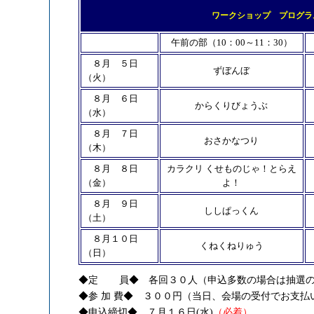
ワークショップ プログラ
午前の部（10：00～11：30）
８月 ５日
ずぼんぼ
（火）
８月 ６日
からくりびょうぶ
（水）
８月 ７日
おさかなつり
（木）
８月 ８日
カラクリ くせものじゃ！とらえ
（金）
よ！
８月 ９日
ししぱっくん
（土）
８月１０日
くねくねりゅう
（日）
◆定 員◆ 各回３０人（申込多数の場合は抽選の
◆参 加 費◆ ３００円（当日、会場の受付でお支払
◆申込締切◆ ７月１６日
(水)
（必着）