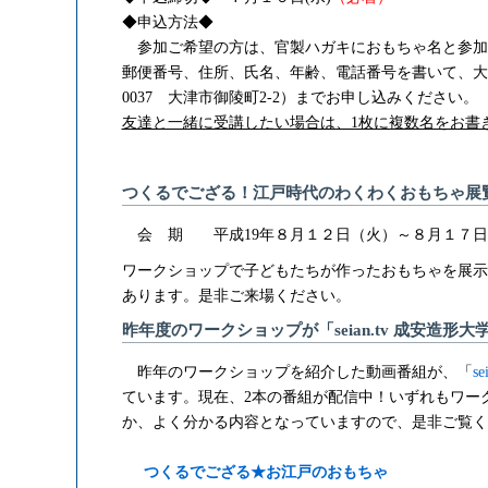
◆申込方法◆
参加ご希望の方は、官製ハガキにおもちゃ名と参加
郵便番号、住所、氏名、年齢、電話番号を書いて、大津
0037 大津市御陵町2-2）までお申し込みください。
友達と一緒に受講したい場合は、1枚に複数名をお書
つくるでござる！江戸時代のわくわくおもちゃ展
会 期 平成19年８月１２日（火）～８月１７日(
ワークショップで子どもたちが作ったおもちゃを展示
あります。是非ご来場ください。
昨年度のワークショップが「seian.tv 成安造形
昨年のワークショップを紹介した動画番組が、「
s
ています。現在、2本の番組が配信中！いずれもワー
か、よく分かる内容となっていますので、是非ご覧く
つくるでござる★お江戸のおもちゃ