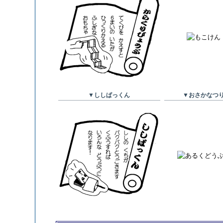
▼ししぱっくん
▼おさかなつ