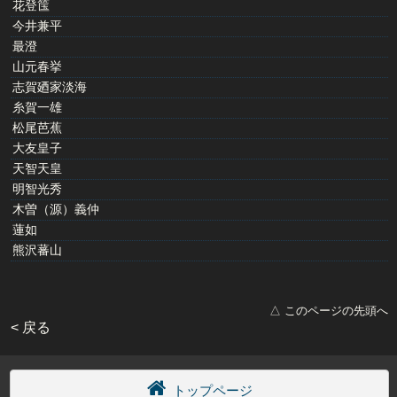
花登筺
今井兼平
最澄
山元春挙
志賀廼家淡海
糸賀一雄
松尾芭蕉
大友皇子
天智天皇
明智光秀
木曽（源）義仲
蓮如
熊沢蕃山
△ このページの先頭へ
< 戻る
トップページ