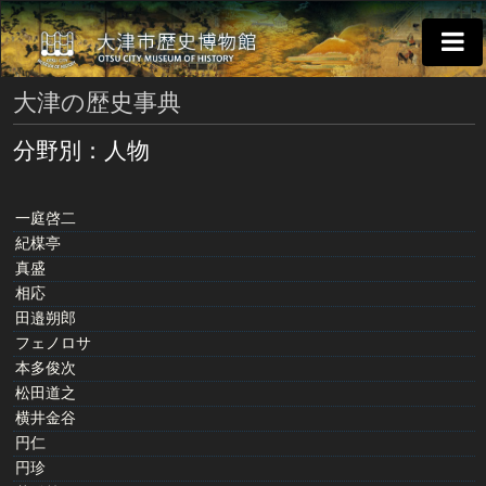
大津の歴史事典
分野別：人物
一庭啓二
紀楳亭
真盛
相応
田邉朔郎
フェノロサ
本多俊次
松田道之
横井金谷
円仁
円珍