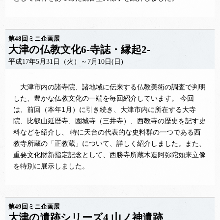
第48回ミニ企画展
大津の仏教文化6-寺誌・縁起2-
平成17年5月31日（火）～7月10日(日)
大津市内の諸寺院、諸地域に伝来する仏教美術の調査で判明
した、豊かな仏教文化の一端を毎回紹介しています。 今回
は、前回（本年1月）に引き続き、大津市内に所在する大寺
院、比叡山延暦寺、園城寺（三井寺）、西教寺の歴史を記す史
料などを紹介し、 特に天台の代表的な史料群の一つである西
教寺所蔵の「正教蔵」について、詳しく紹介しました。また、
重要文化財新指定記念として、西勝寺所蔵木造阿弥陀如来立像
を特別に展示しました。
第49回ミニ企画展
大津の遺跡シリーズ4 山ノ神遺跡