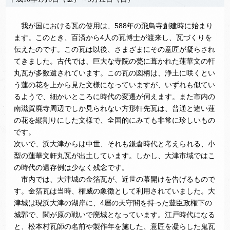
我が国における瓦の使用は、588年の飛鳥寺創建時に始まり
ます。このとき、百済から4人の瓦博士が渡来し、瓦づくりを
伝えたのです。この瓦は以後、さまざまにその意匠が凝らされ
てきました。古代では、巨大な寺院の甍に葺かれた蓮華文の軒
丸瓦が多数遺されています。この瓦の図柄は、浄土に咲くとい
う蓮の花を上から見た文様になっていますが、いずれも似てい
るようで、細かいところに時代の変遷が伺えます。また市内の
南滋賀廃寺周辺でしか見られない方形軒先瓦は、普通と違い蓮
の花を縦割りにした文様で、全国的にみても非常に珍しいもの
です。
次いで、浜大津からは中世、それも鎌倉時代と考えられる、小
型の蓮華文軒丸瓦が出土しています。しかし、大津市域ではこ
の時代の遺存例は少なく残念です。
市内では、大津城の金箔瓦が、近世の幕開けを告げるもので
す。金箔瓦は当時、権威の象徴として利用されていました。大
津城は現浜大津の湖岸に、4層の天守閣を持った豊臣政権下の
城郭で、関が原の戦いで廃城となっています。江戸時代になる
と、松本村瓦師の名前や製作年を施した、意匠を凝らした鬼瓦