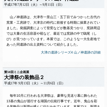
平成17年7月12日（火）～9月11日（日）
山ノ神遺跡は、大津市一里山三・五丁目でみつかった古代の
窯業・工房跡で、大津京の時代に前後する時期に操業されてい
ました。発掘調査によって登窯などが数基見つかり、窯跡周辺
では大量の生活容器や硯など、最近では窯跡の中で鴟尾（し
び）が見つかっています。本展では、このような一大生産地で
あった同遺跡の出土資料について紹介しました。
大津の遺跡シリーズ4 山ノ神遺跡の詳細
第50回ミニ企画展
大津祭の装飾品２
平成17年 9月13日（火）～11月6日（日）
毎年10月に行われる大津祭は、豪華な見送り幕に飾られた
13基の曳山が巡行する湖国の伝統行事です。近年、曳山を彩
る装飾品は新調が盛んに行なわれています。本展では、新調さ