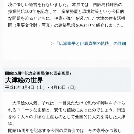
境に優しい経営を行ないました。 本展では、四阪島精錬所の
操業開始100年を記念して、産業発展と環境対策という今日的
な問題を迫るとともに、伊庭が晩年を過ごした大津の住友活機
園（重要文化財・写真）の建築思想をあわせて紹介しました。
> 「広瀬宰平と伊庭貞剛の軌跡」の詳細
開館15周年記念企画展(第40回企画展）
大津絵の世界
平成18年3月4日（土）～4月16日（日)
大津絵の人気。それは、一目見ただけで思わず興味をそそら
れるユニークな図柄と、安価な値段にあったのでしょう。街道
をゆく人々の手頃な土産ものとして全国的に人気を博した大津
絵。
開館15周年を記念する今回の展覧会では、その素朴かつ親し