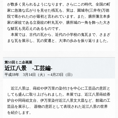
が数多く見られるようになります。さらにこの時代、全国の町
家に急激な広がりを見せた桟瓦も、実は、園城寺(三井寺)万徳
院で葺かれたのが最初と言われています。また、膳所藩主本多
家の家紋である立葵紋の軒丸瓦や、膳所城の一角を飾った大き
な鯱瓦も見応えのあるものです。
本展では、古代の瓦から、近代の小学校の鬼瓦まで、さまざ
まな瓦を展示し、瓦の変遷と、大津の歩みを振り返りました。
第53回ミニ企画展
近江八景 -工芸編-
平成18年 3月14日（火）～4月23日（日）
近江八景は、蒔絵や伊万里の染付けを中心に工芸品の意匠と
しても盛んに取り上げられました。本展では、近江八景蒔絵香
炉台や同蒔絵文台、伊万里染付近江八景文大皿など、館蔵の工
芸品を展示し、 器物の意匠として表現された近江八景の世界
を紹介します。