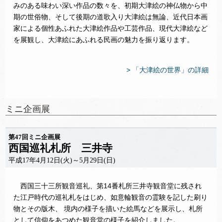
みのある味わい深い作品の数々を、初期大津絵の神仏物から中
期の世俗物、そして後期の道歌入り大津絵は無論、近代日本画
家による個性あふれた大津絵作品や工芸作品、現代大津絵など
を展観し、大津絵にあふれる民画の魅力を振り返ります。
> 「大津絵の世界」の詳細
ミニ企画展
第47回ミニ企画展
西国巡礼札所 三井寺
平成17年4月12日(火)～5月29日(日)
西国三十三所観音巡礼、第14番札所三井寺観音堂に残され
た江戸時代の巡礼札をはじめ、如意輪観音の霊験を記した刷り
物とその版木、 境内の様子を描いた絵馬などを展示し、札所
として信仰をあつめた観音堂の様子を紹介しました。