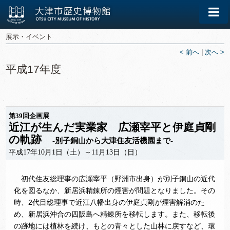
展示・イベント
< 前へ
|
次へ >
平成17年度
第39回企画展
近江が生んだ実業家 広瀬宰平と伊庭貞剛
の軌跡
-別子銅山から大津住友活機園まで-
平成17年10月1日（土）～11月13日（日）
初代住友総理事の広瀬宰平（野洲市出身）が別子銅山の近代
化を図るなか、新居浜精錬所の煙害が問題となりました。その
時、2代目総理事で近江八幡出身の伊庭貞剛が煙害解消のた
め、新居浜沖合の四阪島へ精錬所を移転します。また、移転後
の跡地には植林を続け、もとの青々とした山林に戻すなど、環