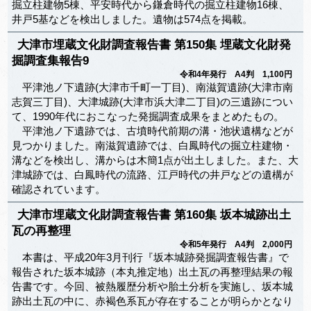
掘立柱建物5棟、平安時代から鎌倉時代の掘立柱建物16棟、
井戸5基などを検出しました。遺物は574点を掲載。
大津市埋蔵文化財調査報告書 第150集 埋蔵文化財発
掘調査集報告9
令和4年発行 A4判 1,100円
平津池ノ下遺跡(大津市千町一丁目)、南滋賀遺跡(大津市南
志賀三丁目)、大津城跡(大津市浜大津二丁目)の三遺跡につい
て、1990年代におこなった発掘調査成果をまとめたもの。
平津池ノ下遺跡では、古墳時代前期の溝・池状遺構などが
見つかりました。南滋賀遺跡では、白鳳時代の掘立柱建物・
溝などを検出し、溝からは木簡1点が出土しました。また、大
津城跡では、白鳳時代の流路、江戸時代の井戸などの遺構が
確認されています。
大津市埋蔵文化財調査報告書 第160集 坂本城跡出土
瓦の再整理
令和5年発行 A4判 2,000円
本書は、平成20年3月刊行『坂本城跡発掘調査報告書』で
報告された坂本城跡（本丸推定地）出土瓦の再整理結果の報
告書です。今回、被熱履歴分析や胎土分析を実施し、坂本城
跡出土瓦の中に、赤褐色系瓦が存在することが明らかとなり