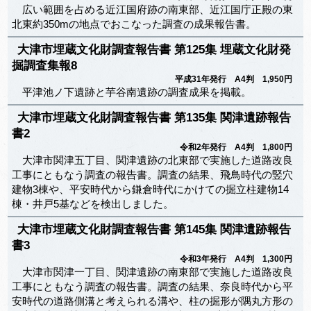
広い範囲を占める近江国府跡の南東部、近江国庁正殿の東
北東約350mの地点でおこなった調査の成果報告書。
大津市埋蔵文化財調査報告書 第125集 埋蔵文化財発
掘調査集報8
平成31年発行 A4判 1,950円
平津池ノ下遺跡と芋谷南遺跡の調査成果を掲載。
大津市埋蔵文化財調査報告書 第135集 関津遺跡報告
書2
令和2年発行 A4判 1,800円
大津市関津五丁目、関津遺跡の北東部で実施した道路改良
工事にともなう調査の報告書。調査の結果、飛鳥時代の竪穴
建物3棟や、平安時代から鎌倉時代にかけての掘立柱建物14
棟・井戸5基などを検出しました。
大津市埋蔵文化財調査報告書 第145集 関津遺跡報告
書3
令和3年発行 A4判 1,300円
大津市関津一丁目、関津遺跡の南東部で実施した道路改良
工事にともなう調査の報告書。調査の結果、奈良時代から平
安時代の道路側溝と考えられる溝や、柱の掘形が隅丸方形の