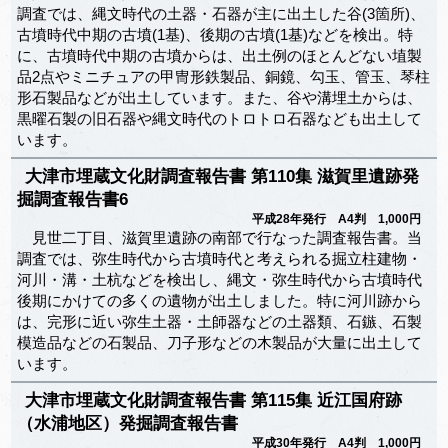
調査では、縄文時代の土器・石器が主に出土した谷(3箇所)、
古墳時代中期の古墳(1基)、後期の古墳(1基)などを検出。特
に、古墳時代中期の古墳からは、出土例のほとんどない埴製
品2点やミニチュアの甲冑形鉄製品、銅鏡、勾玉、管玉、琴柱
形石製品などが出土しています。また、谷や溝埋土からは、
黒曜石製の旧石器や縄文時代のトロトロ石器なども出土して
います。
大津市埋蔵文化財調査報告書 第110集 滋賀里遺跡発
掘調査報告書6
平成28年発行 A4判 1,000円
見世二丁目、滋賀里遺跡の南部で行なった調査報告書。当
調査では、弥生時代から古墳時代と考えられる掘立柱建物・
河川・溝・土杭などを検出し、縄文・弥生時代から古墳時代
後期にかけての多くの遺物が出土しました。特に河川跡から
は、完形に近い弥生土器・土師器などの土器類、石鏃、石製
模造品などの石製品、刀子形などの木製品が大量に出土して
います。
大津市埋蔵文化財調査報告書 第115集 近江国府跡
（水浦地区）発掘調査報告書
平成30年発行 A4判 1,000円