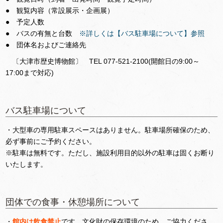
● 観覧内容（常設展示・企画展）
● 予定人数
● バスの有無と台数
※詳しくは【バス駐車場について】参照
● 団体名およびご連絡先
〔大津市歴史博物館〕 TEL 077-521-2100(開館日の9:00～
17:00まで対応)
バス駐車場について
・大型車の専用駐車スペースはありません。駐車場所確保のため、
必ず事前にご予約ください。
※駐車は無料です。ただし、施設利用目的以外の駐車は固くお断り
いたします。
団体での食事・休憩場所について
・
館内は飲食禁止
です。文化財の保存環境のため、ご協力くださ