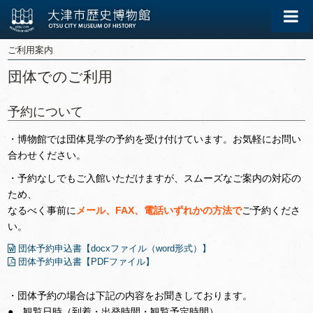
ご利用案内
団体でのご利用
予約について
・博物館では団体見学の予約を受け付けています。お気軽にお問い
合わせください。
・予約なしでもご入館いただけますが、スムーズなご案内の対応の
ため、
なるべく事前に
メール、FAX、電話いずれかの方法で
ご予約くださ
い。
団体予約申込書
【docxファイル（word形式）】
団体予約申込書
【PDFファイル】
・団体予約の場合は下記の内容をお聞きしております。
● 観覧日時（到着・出発時間・観覧予定時間）