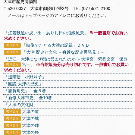
大津市歴史博物館
〒520-0037 大津市御陵町2番2号 TEL (077)521-2100
メールはトップページのアドレスにお送りください。
「江若鉄道の思い出 ありし日の沿線風景」
※一般書店でお買い
求めください。
「映像でたどる大津の記録」ＤＶＤ
売り切れ
「大津 歴史と文化 －身近な歴史再発見！－」
売り切れ
「近江・大津になぜ都は営まれたのか －大津宮・紫香楽宮・保良
宮－」
※当館販売分は売り切れです。一般書店でお買い
売り切れ
求めください。
「遣隋使・小野妹子」
「図説 大津の歴史」
「志賀町史」 全５巻
「新修大津市史」 全10巻
「大津の文化財」
大津の道
売り切れ
大津の城
売り切れ
大津の碑
売り切れ
大津の祭
売り切れ