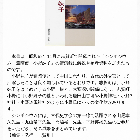
本書は、昭和62年11月に志賀町で開催された「シンポジウ
ム 遣隋使・小野妹子」の講演録に解説や参考資料を加えたも
のです。
小野妹子が遣隋使として中国にわたり、古代の外交官として
活躍したことは良く知られているとおりです。志賀町は、小野
妹子をはじめとする小野一族と、大変深い関係にあり、志賀町
小野には小野妹子の墓といわれる唐臼山古墳や小野神社・小野?
神社・小野道風神社のように小野氏ゆかりの文化財がありま
す。
シンポジウムには、古代史学会の第一線で活躍される山尾幸
久先生・丸山竜平先生・門脇禎ニ先生・平野邦雄先生のご参加
をいただき、その成果をまとめています。
【編集・発行 志賀町】