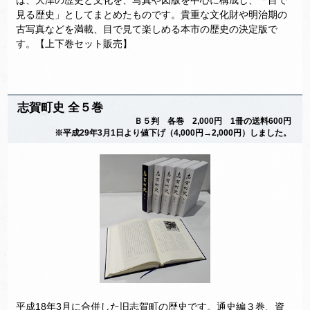
は、大津の歴史と文化を、写真や図版を中心に構成し、「目で
見る歴史」としてまとめたものです。貴重な文化財や明治期の
古写真などを満載、目で見て楽しめる本市の歴史の決定版で
す。【上下巻セット販売】
志賀町史 全５巻
Ｂ５判 各巻 2,000円 1冊の送料600円
※平成29年3月1日より値下げ（4,000円→2,000円）しました。
平成18年3月に合併した旧志賀町の歴史です。通史編３巻、資