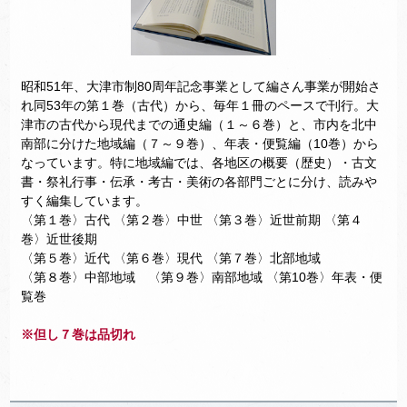
昭和51年、大津市制80周年記念事業として編さん事業が開始さ
れ同53年の第１巻（古代）から、毎年１冊のペースで刊行。大
津市の古代から現代までの通史編（１～６巻）と、市内を北中
南部に分けた地域編（７～９巻）、年表・便覧編（10巻）から
なっています。特に地域編では、各地区の概要（歴史）・古文
書・祭礼行事・伝承・考古・美術の各部門ごとに分け、読みや
すく編集しています。
〈第１巻〉古代 〈第２巻〉中世 〈第３巻〉近世前期 〈第４
巻〉近世後期
〈第５巻〉近代 〈第６巻〉現代 〈第７巻〉北部地域
〈第８巻〉中部地域 〈第９巻〉南部地域 〈第10巻〉年表・便
覧巻
※但し７巻は品切れ