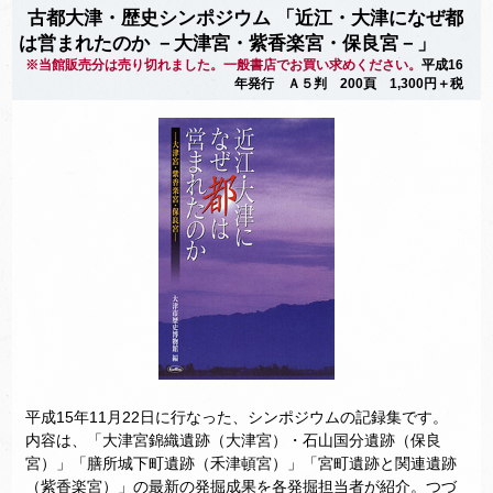
古都大津・歴史シンポジウム 「近江・大津になぜ都
は営まれたのか －大津宮・紫香楽宮・保良宮－」
※当館販売分は売り切れました。一般書店でお買い求めください。
平成16
年発行 Ａ５判 200頁 1,300円＋税
平成15年11月22日に行なった、シンポジウムの記録集です。
内容は、「大津宮錦織遺跡（大津宮）・石山国分遺跡（保良
宮）」「膳所城下町遺跡（禾津頓宮）」「宮町遺跡と関連遺跡
（紫香楽宮）」の最新の発掘成果を各発掘担当者が紹介。つづ