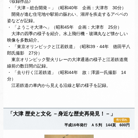
《収録作品》
・ 「大津－総合開発－」（昭和40年 企画：大津市 30分）
開発が進む住宅地や駅前の賑わい、湖岸を疾走するアベベの
姿などが記録。
・ 「ようこそ大津へ」（昭和45年 企画：大津市 25分）
大津の四季の様子を紹介。水上飛行機・玻璃丸など懐かしい
映像を多数紹介。
・ 「東京オリンピックと江若鉄道」（昭和39・44年 徳田平八
郎氏撮影 27分）
東京オリンピック聖火リレーの大津通過の様子と江若鉄道廃
線前の数日間の記録。
・ 「去り行く江若鉄道」（昭和44年 故：澤源一氏撮影 14
分）
江若鉄道の車内から見える沿線と駅の様子を記録。
「大津 歴史と文化 －身近な歴史再発見！－」
売り切れ
平成16年発行 Ａ５判 144頁 600円