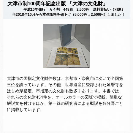
大津市制100周年記念出版 「大津の文化財」
平成10年発行 Ａ４判 448頁 2,500円 送料着払い（別途）
※2018年10月から本体価格を値下げ（5,000円→2,500円）しました！
大津市の国指定文化財件数は、京都市・奈良市に次いで全国第
三位を誇っています。その他、世界遺産に登録された延暦寺を
はじめ県指定、市指定の文化財も数多くあります。本書では、
それらの文化財454件を、オールカラーの図版で掲載、簡単な
解説文を付けるほか、第一線の研究者による概説を各分野ごと
に掲載しています。