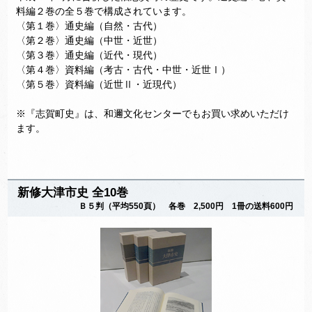
料編２巻の全５巻で構成されています。
〈第１巻〉通史編（自然・古代）
〈第２巻〉通史編（中世・近世）
〈第３巻〉通史編（近代・現代）
〈第４巻〉資料編（考古・古代・中世・近世Ⅰ）
〈第５巻〉資料編（近世Ⅱ・近現代）
※『志賀町史』は、和邇文化センターでもお買い求めいただけ
ます。
新修大津市史 全10巻
Ｂ５判（平均550頁） 各巻 2,500円 1冊の送料600円