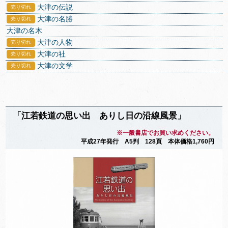
大津の伝説
売り切れ
大津の名勝
売り切れ
大津の名木
大津の人物
売り切れ
大津の社
売り切れ
大津の文学
売り切れ
「江若鉄道の思い出 ありし日の沿線風景」
※一般書店でお買い求めください。
平成27年発行 A5判 128頁 本体価格1,760円