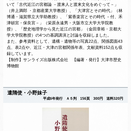
いて「古代近江の宮都論 －渡来人と渡来文化をめぐって－」
（井上満郎 ・京都産業大学教授）、「大津宮とその時代」（林
博通・滋賀県立大学助教授）、「紫香楽宮とその時代 －付、禾
津頓宮・保良宮－」（栄原永遠男・大阪市立大学大学院教
授）、「歴史地理学から見た近江の宮都」（金田章裕・京都大
学大学院教授）の4つの基調講演と討論を収録しました。
また、参考資料として、遺構・遺物等の写真22点、関係図面43
点、表2点や、近江・大津の宮都関係年表、文献資料152点も収
録しています。
【制作】サンライズ出版株式会社 【編著・発行】大津市歴史
博物館
遣隋使・小野妹子
平成6年発行 Ａ５判 156頁 300円 送料320円