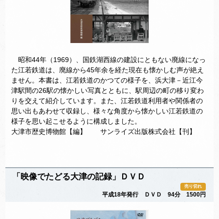
昭和44年（1969）、国鉄湖西線の建設にともない廃線になっ
た江若鉄道は、廃線から45年余を経た現在も懐かしむ声が絶え
ません。本書は、江若鉄道のかつての様子を、浜大津－近江今
津駅間の26駅の懐かしい写真とともに、駅周辺の町の移り変わ
りを交えて紹介しています。また、江若鉄道利用者や関係者の
思い出もあわせて収録し、様々な角度から懐かしい江若鉄道の
様子を思い起こせるように構成しました。
大津市歴史博物館【編】 サンライズ出版株式会社【刊】
「映像でたどる大津の記録」ＤＶＤ
売り切れ
平成18年発行 ＤＶＤ 94分 1500円