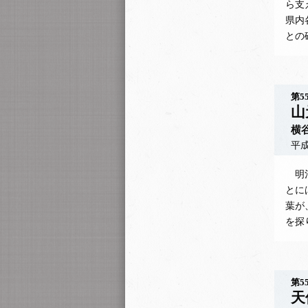
ら支
県内
との
第5
山
横
平成
明治
とに
葉が
を探
第5
天