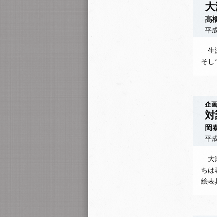
大
高
平成
生涯
そし
企画
対
岡
平成
大津
ちは
絵表