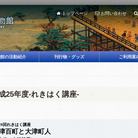
トップページ
お問い合わせ
物館の活動紹介
刊行物・グッズ
ご利用案
成25年度-れきはく講座-
49回れきはく講座
津百町と大津町人