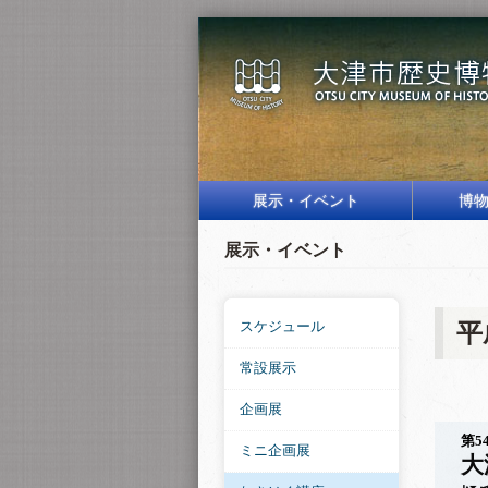
展示・イベント
博
展示・イベント
スケジュール
平
常設展示
企画展
第5
ミニ企画展
大