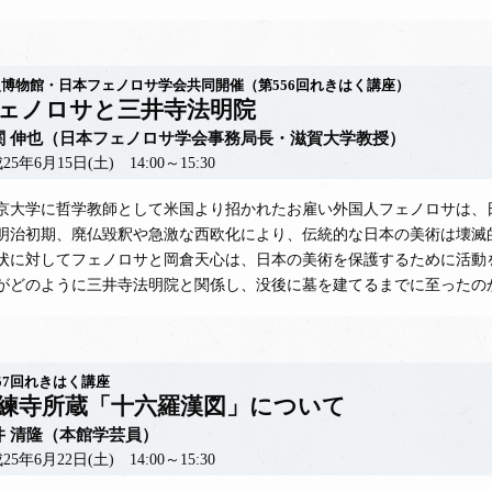
博物館・日本フェノロサ学会共同開催（第556回れきはく講座）
ェノロサと三井寺法明院
関 伸也（日本フェノロサ学会事務局長・滋賀大学教授）
25年6月15日(土) 14:00～15:30
大学に哲学教師として米国より招かれたお雇い外国人フェノロサは、
明治初期、廃仏毀釈や急激な西欧化により、伝統的な日本の美術は壊滅
状に対してフェノロサと岡倉天心は、日本の美術を保護するために活動
がどのように三井寺法明院と関係し、没後に墓を建てるまでに至ったの
57回れきはく講座
練寺所蔵「十六羅漢図」について
井 清隆（本館学芸員）
25年6月22日(土) 14:00～15:30