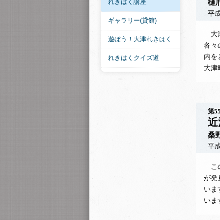
れきはく講座
樋
平成
ギャラリー(貸館)
大津
遊ぼう！大津れきはく
各々
内を
れきはくクイズ道
大津
第5
近
桑
平成
この
が発
いま
いま