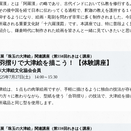
漢」とは「阿羅漢」の略であり、古代インドにおいて仏教を修行する
その後中国を経て日本に伝わってくる過程で、釈迦の教えを護持する１
仰するようになり、絵画・彫刻を問わず非常に多く制作されました。今
所蔵される重要文化財「十六羅漢図」です。本講座では、特に普段よく
紹介し、鎌倉時代に制作された絵画を皆さんと一緒に見ていきたいと思
展「珠玉の大津絵」関連講座（第558回れきはく講座）
羽摺りで大津絵を描こう！ 【体験講座】
本大津絵文化協会会員
25年7月27日(土) 14:00～15:30
絵は、１点もの肉筆絵画ですが、手軽に描けるように独自の技法が存
の方々に教わりながら、型紙を使う「合羽摺り」の技法で、大津絵を描
所蔵品と同じ型を使用します。
展「珠玉の大津絵」関連講座（第559回れきはく講座）