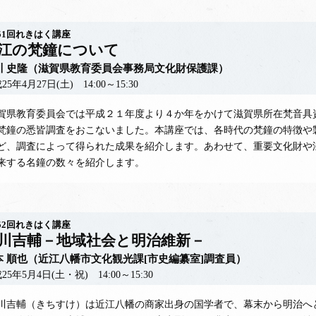
51回れきはく講座
江の梵鐘について
川 史隆（滋賀県教育委員会事務局文化財保護課）
25年4月27日(土) 14:00～15:30
県教育委員会では平成２１年度より４か年をかけて滋賀県所在梵音具
梵鐘の悉皆調査をおこないました。本講座では、各時代の梵鐘の特徴や
ど、調査によって得られた成果を紹介します。あわせて、重要文化財や
来する名鐘の数々を紹介します。
52回れきはく講座
川吉輔－地域社会と明治維新－
本 順也（近江八幡市文化観光課[市史編纂室]調査員）
25年5月4日(土・祝) 14:00～15:30
吉輔（きちすけ）は近江八幡の商家出身の国学者で、幕末から明治へ