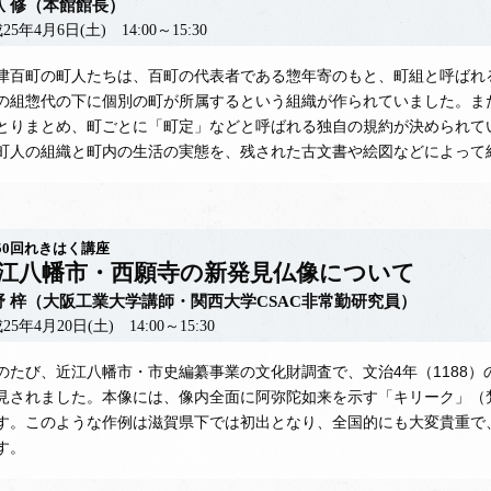
爪 修（本館館長）
25年4月6日(土) 14:00～15:30
百町の町人たちは、百町の代表者である惣年寄のもと、町組と呼ばれ
の組惣代の下に個別の町が所属するという組織が作られていました。ま
とりまとめ、町ごとに「町定」などと呼ばれる独自の規約が決められて
町人の組織と町内の生活の実態を、残された古文書や絵図などによって
50回れきはく講座
江八幡市・西願寺の新発見仏像について
野 梓（大阪工業大学講師・関西大学CSAC非常勤研究員）
25年4月20日(土) 14:00～15:30
たび、近江八幡市・市史編纂事業の文化財調査で、文治4年（1188）
見されました。本像には、像内全面に阿弥陀如来を示す「キリーク」（
す。このような作例は滋賀県下では初出となり、全国的にも大変貴重で
す。