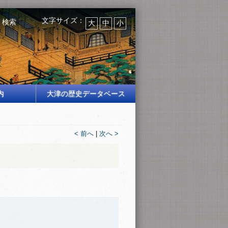
文字サイズ：
検索
大
中
小
内
大津の歴史データベース
< 前へ
|
次へ >