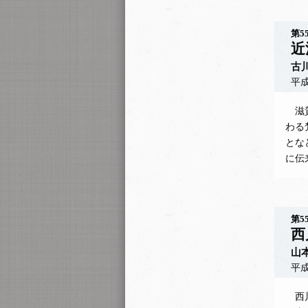
第5
近
古
平成
滋賀
わる
とな
に伝
第5
西
山
平成
西川