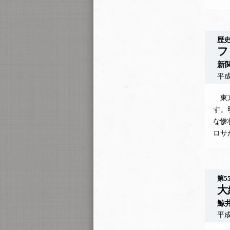
歴史
フ
新
平成
東京
す。
な惨
ロサ
第5
大
鯨
平成