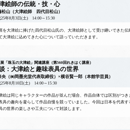
津絵師の伝統・技・心
橋松山（大津絵師 四代目松山）
25年8月3日(土) 14:00～15:30
を大津絵に捧げた四代目松山氏の、大津絵師として受け継いできた伝
て大津絵に込めてきた心について語っていただきます。
展「珠玉の大津絵」関連講座（第560回れきはく講座）
談：大津絵と趣味表具の世界
泰央（㈱岡墨光堂代表取締役）×横谷賢一郎（本館学芸員）
25年8月10日(土) 14:00～15:30
絵は同じキャラクターの作品が並んだ場合、作品自体では区別がつき
表具の趣向を凝らして作品自慢を競っていました。今回は日本を代表す
具の世界の楽しさや工夫について対談します。