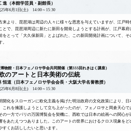
江 進（本館学芸員・副館長）
25年6月1日(土) 14:00～15:30
より、琵琶湖は周辺の人々に様々な恩恵を与えていますが、江戸時
ことで、琵琶湖周辺に新たに新田を開発しようとする計画が、江戸幕府
前をとって「大久保新田」とよばれた、この新田開発計画について、そ
す。
博物館・日本フェノロサ学会共同開催（第555回れきはく講座）
欧のアートと日本美術の伝統
林 恒道（日本フェノロサ学会会長・大阪大学名誉教授）
25年6月8日(土) 14:00～15:30
開化をスローガンに欧化主義を掲げた明治政府の文化政策により、日
。これを擁護しようとして立ち上がったのが、フェノロサと岡倉天心で
その一方でパリの万国博覧会を契機に、西欧では日本の絵画への関心が
響をあたえつつありました。このアートの世界におけるクロス現象をど
やすくお話ししたいと思います。