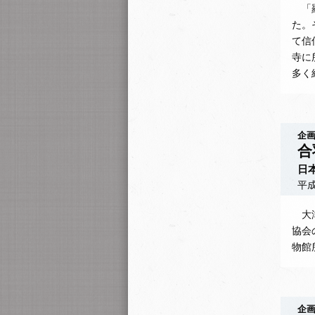
「羅
た。
て信
寺に
多く
企画
合
日
平成
大津
協会
物館
企画