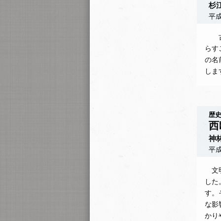
杉
平成
古来
らす
の名
しま
歴史
西
神
平成
文明
した
す。
な影
かり