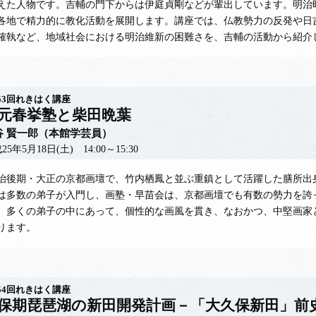
えた人物です。吉輔の門下からは伊庭貞剛などが輩出しています。明治
各地で精力的に教化活動を展開します。講座では、仏教勢力の反発や日
確執など、地域社会における明治維新の困難さを、吉輔の活動から紹介
53回れきはく講座
元春挙塾と柴田晩葉
谷 賢一郎（本館学芸員）
25年5月18日(土) 14:00～15:30
後期・大正の京都画壇で、竹内栖鳳と並ぶ重鎮として活躍した膳所出
は多数の弟子が入門し、画塾・早苗会は、京都画壇でも有数の勢力を誇
、多くの弟子の中にあって、個性的な画風を貫き、なおかつ、中堅画家
ります。
54回れきはく講座
保期琵琶湖の新田開発計画－「大久保新田」前