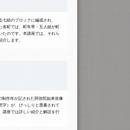
る七組のブロックに編成され、
た各町では、町年寄・五人組が町
いたのです。本講座では、それら
紹介します。
の制作年が記された阿弥陀如来坐像
梵字）が、びっしりと墨書されて
、講座では詳しい紹介と解説を行