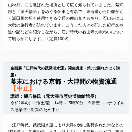
山秋月」にも選ばれた場所として広く知られていました。紫式
部と「源氏物語」をめぐる伝承も有名で、東海道から距離が近
く瀬田川の船も使用できる交通の便の良さもあり、石山寺には
大勢の旅行者が訪れています。こうした人々が記した紀行文や
道中記などを紹介しながら、江戸時代の石山寺の賑わいについ
て明らかにします。〔定員100名〕
企画展「江戸時代の琵琶湖水運」関連講座（第772回れきはく講
座）
幕末における京都・大津間の物資流通
【中止】
講師：樋爪修氏（元大津市歴史博物館館長）
令和2年4月11日(土曜) 14時～15時30分 ※新型コロナウイル
ス感染防止対策のため中止
江戸時代、琵琶湖水運により大津の港に集荷された米などの
諸物資は、牛車や馬、あるいは人力による背負いなどで、東海