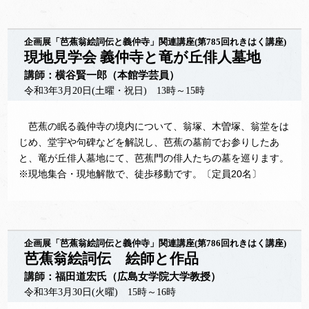
企画展「芭蕉翁絵詞伝と義仲寺」関連講座(第785回れきはく講座)
現地見学会 義仲寺と竜が丘俳人墓地
講師：横谷賢一郎（本館学芸員）
令和3年3月20日(土曜・祝日) 13時～15時
芭蕉の眠る義仲寺の境内について、翁塚、木曽塚、翁堂をは
じめ、堂宇や句碑などを解説し、芭蕉の墓前でお参りしたあ
と、竜が丘俳人墓地にて、芭蕉門の俳人たちの墓を巡ります。
※現地集合・現地解散で、徒歩移動です。〔定員20名〕
企画展「芭蕉翁絵詞伝と義仲寺」関連講座(第786回れきはく講座)
芭蕉翁絵詞伝 絵師と作品
講師：福田道宏氏（広島女学院大学教授）
令和3年3月30日(火曜) 15時～16時