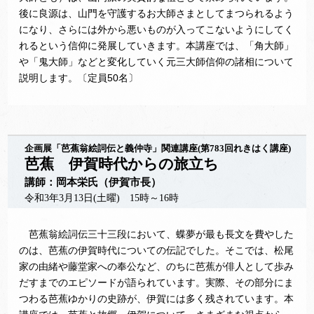
後に良源は、山門を守護するお大師さまとしてまつられるよう
になり、さらには外から悪いものが入ってこないようにしてく
れるという信仰に発展していきます。本講座では、「角大師」
や「鬼大師」などと変化していく元三大師信仰の諸相について
説明します。〔定員50名〕
企画展「芭蕉翁絵詞伝と義仲寺」関連講座(第783回れきはく講座)
芭蕉 伊賀時代からの旅立ち
講師：岡本栄氏（伊賀市長）
令和3年3月13日(土曜) 15時～16時
芭蕉翁絵詞伝三十三段において、蝶夢が最も長文を費やした
のは、芭蕉の伊賀時代についての伝記でした。そこでは、松尾
家の由緒や藤堂家への奉公など、のちに芭蕉が俳人として歩み
だすまでのエピソードが語られています。実際、その部分にま
つわる芭蕉ゆかりの史跡が、伊賀には多く残されています。本