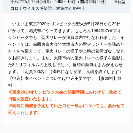
令和2年5月17日(日曜) 14時～16時（開場13時45分） ※新型
コロナウイルス感染防止対策のため中止
いよいよ東京2020オリンピックの聖火が5月28日から29日
にかけて、滋賀県にやってきます。もちろん1964年の東京オ
リンピックでも、聖火リレーが滋賀県内で行なわれました。イ
ベントでは、前回東京大会で大津市内の聖火ランナーを務めた
方々をお迎えして、聖火リレーの様子や当時の苦労ばなしなど
をお聞きします。また、大津市内の聖火リレーの様子を撮影し
た8ミリフィルムの上映も行ない、当時の熱気をよみがえらせ
ます。〔定員100名〕（満席になり次第、入場を終了します）
【申込】本イベントについては申込不要です。 【参加料】無
料
※東京2020オリンピック大会の開催時期にあわせて、改めて
日程を設定いたします。
※同時に開催を予定していたロビー展示についても、あわせて
延期いたします。