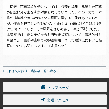
従来、芭蕉翁絵詞伝については、蝶夢が編集・執筆した芭蕉
の伝記部分が主な考察対象となっていました。その一方で、本
作の挿絵部分は描かれている場面に関する言及はありました
が、作画を担当した狩野(かのう)正(しょう)栄(えい)至(よし)信
(のぶ)については、その画系をはじめ詳しい点が不明でした。
本講座では、正栄至信を含む狩野正栄家について、資料的検討
を踏まえ、画系や宮中での御絵御用、そして絵詞伝における描
写についてお話しします。〔定員50名〕
< これまでの講座・講演会一覧へ戻る
トップページ
交通アクセス