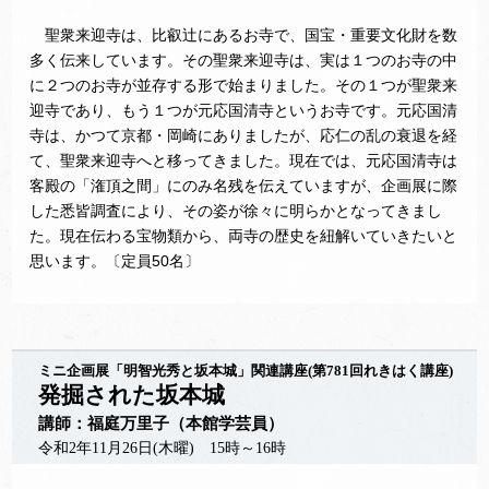
聖衆来迎寺は、比叡辻にあるお寺で、国宝・重要文化財を数
多く伝来しています。その聖衆来迎寺は、実は１つのお寺の中
に２つのお寺が並存する形で始まりました。その１つが聖衆来
迎寺であり、もう１つが元応国清寺というお寺です。元応国清
寺は、かつて京都・岡崎にありましたが、応仁の乱の衰退を経
て、聖衆来迎寺へと移ってきました。現在では、元応国清寺は
客殿の「潅頂之間」にのみ名残を伝えていますが、企画展に際
した悉皆調査により、その姿が徐々に明らかとなってきまし
た。現在伝わる宝物類から、両寺の歴史を紐解いていきたいと
思います。〔定員50名〕
ミニ企画展「明智光秀と坂本城」関連講座(第781回れきはく講座)
発掘された坂本城
講師：福庭万里子（本館学芸員）
令和2年11月26日(木曜) 15時～16時