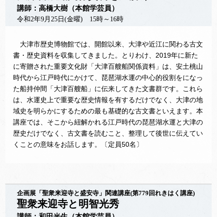
講師：高橋大樹（本館学芸員）
令和2年9月25日(金曜) 15時～16時
大津市歴史博物館では、開館以来、大津や近江に関わる古文
書・歴史資料を収集してきました。とりわけ、2019年に新た
に寄贈された重要文化財「大津百艘船関係資料」は、安土桃山
時代から江戸時代にかけて、琵琶湖水運の中心的役割をになっ
た船持仲間「大津百艘船」に伝来してきた文書群です。これら
は、水運史上で重要な歴史情報を有するだけでなく、大津の地
域史を明らかにするための最も基礎的な古文書といえます。本
講座では、そこから紐解かれる江戸時代の琵琶湖水運と大津の
歴史だけでなく、古文書を読むこと、整理して後世に伝えてい
くことの意味をお話します。〔定員50名〕
企画展「聖衆来迎寺と盛安寺」関連講座(第779回れきはく講座)
聖衆来迎寺と明智光秀
講師：和田光生（本館学芸員）