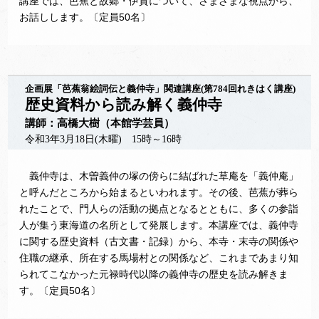
講座では、芭蕉と故郷・伊賀について、さまざまな視点から、
お話しします。〔定員50名〕
企画展「芭蕉翁絵詞伝と義仲寺」関連講座(第784回れきはく講座)
歴史資料から読み解く義仲寺
講師：高橋大樹（本館学芸員）
令和3年3月18日(木曜) 15時～16時
義仲寺は、木曽義仲の塚の傍らに結ばれた草庵を「義仲庵」
と呼んだところから始まるといわれます。その後、芭蕉が葬ら
れたことで、門人らの活動の拠点となるとともに、多くの参詣
人が集う東海道の名所として発展します。本講座では、義仲寺
に関する歴史資料（古文書・記録）から、本寺・末寺の関係や
住職の継承、所在する馬場村との関係など、これまであまり知
られてこなかった元禄時代以降の義仲寺の歴史を読み解きま
す。〔定員50名〕