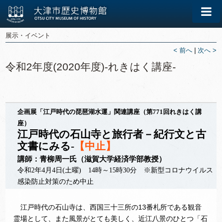
展示・イベント
< 前へ
|
次へ >
令和2年度(2020年度)-れきはく講座-
企画展「江戸時代の琵琶湖水運」関連講座（第771回れきはく講
座）
江戸時代の石山寺と旅行者－紀行文と古
文書にみる-
【中止】
講師：青柳周一氏（滋賀大学経済学部教授）
令和2年4月4日(土曜) 14時～15時30分 ※新型コロナウイルス
感染防止対策のため中止
江戸時代の石山寺は、西国三十三所の13番札所である観音
霊場として、また風景がとても美しく、近江八景のひとつ「石