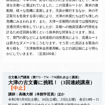
道を京都へと運ばれていました。この流通ルートが、幕末の激
動期、様々な危機に直面します。天誅が横行するなか、米の不
正取引を告発する張り紙により、大津の米屋たちは打ち壊しの
危機にみまわれます。また、大津ー京都間の街道では慢性的な
交通渋滞が発生していましたが、京都への物資流通の円滑化を
計るため迂回路を開くという抜本的な対策をとります。加え
て、禁門の変などによる街道筋の治安悪化により、流通ルート
は甚大なダメージをこうむります。そう言った息詰まる緊迫の
有り様を、『大津御用米会所要用帳』などの諸記録により明ら
かにしていきます。〔定員100名〕
古文書入門講座（第773・774・776回れきはく講座）
大津の古文書に挑戦！（3回連続講座）
【中止】
講師：高橋大樹（本館学芸員）ほか
令和2年5月9日(土曜)、16日(土曜)、23日(土曜) 各日14時～15
時30分 ※新型コロナウイルス感染防止対策のため中止