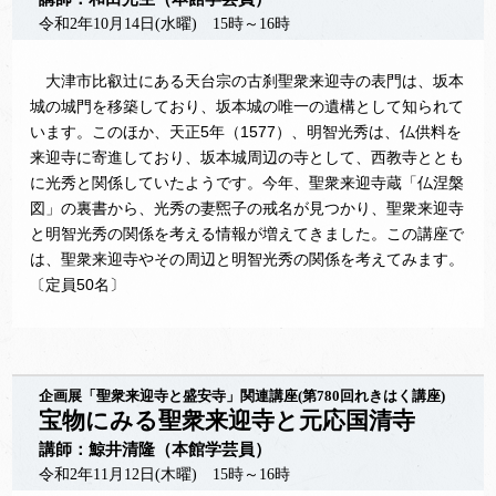
令和2年10月14日(水曜) 15時～16時
大津市比叡辻にある天台宗の古刹聖衆来迎寺の表門は、坂本
城の城門を移築しており、坂本城の唯一の遺構として知られて
います。このほか、天正5年（1577）、明智光秀は、仏供料を
来迎寺に寄進しており、坂本城周辺の寺として、西教寺ととも
に光秀と関係していたようです。今年、聖衆来迎寺蔵「仏涅槃
図」の裏書から、光秀の妻煕子の戒名が見つかり、聖衆来迎寺
と明智光秀の関係を考える情報が増えてきました。この講座で
は、聖衆来迎寺やその周辺と明智光秀の関係を考えてみます。
〔定員50名〕
企画展「聖衆来迎寺と盛安寺」関連講座(第780回れきはく講座)
宝物にみる聖衆来迎寺と元応国清寺
講師：鯨井清隆（本館学芸員）
令和2年11月12日(木曜) 15時～16時