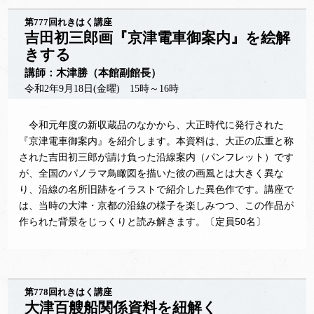
第777回れきはく講座
吉田初三郎画『京津電車御案内』を絵解
きする
講師：木津勝（本館副館長）
令和2年9月18日(金曜) 15時～16時
令和元年度の新収蔵品のなかから、大正時代に発行された
『京津電車御案内』を紹介します。本資料は、大正の広重と称
された吉田初三郎が請け負った沿線案内（パンフレット）です
が、全国のパノラマ鳥瞰図を描いた彼の画風とは大きく異な
り、沿線の名所旧跡をイラストで紹介した異色作です。講座で
は、当時の大津・京都の沿線の様子を楽しみつつ、この作品が
作られた背景をじっくりと読み解きます。〔定員50名〕
第778回れきはく講座
大津百艘船関係資料を紐解く