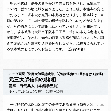
明智光秀は、信長の命を受けて志賀郡を任され、元亀三年
(1572)、坂本の地に城を築きました。これ以後、本能寺の変に
いたるまで、坂本城が光秀の本拠地となります。坂本城は、当
時の記録として、城の普請の様子を記したものなどがあります
が、その構造について詳細は伝わっていません。昭和54年度
から、坂本城跡（大津市下阪本三丁目一帯）の本丸推定地で発
掘調査がおこなわれ、光秀の時期の遺構が確認されました。調
査で確認された遺構や遺物を紹介しながら、現在考えられてい
る坂本城の姿についてお話しします。〔定員50名〕
ミニ企画展「降魔大師縁起絵巻」関連講座(第782回れきはく講座)
元三大師信仰の諸相
講師：寺島典人（本館学芸員）
令和3年2月19日(金曜) 15時～16時
平安時代の比叡山延暦寺の高僧である良源（慈恵大師、元三
大師とも）は、山門派の実質的な祖として崇められています。