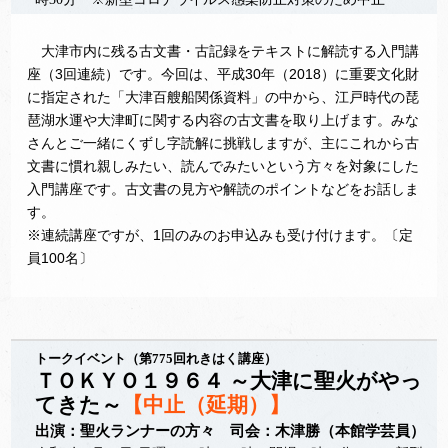
大津市内に残る古文書・古記録をテキストに解読する入門講
座（3回連続）です。今回は、平成30年（2018）に重要文化財
に指定された「大津百艘船関係資料」の中から、江戸時代の琵
琶湖水運や大津町に関する内容の古文書を取り上げます。みな
さんとご一緒にくずし字読解に挑戦しますが、主にこれから古
文書に慣れ親しみたい、読んでみたいという方々を対象にした
入門講座です。古文書の見方や解読のポイントなどをお話しま
す。
※連続講座ですが、1回のみのお申込みも受け付けます。〔定
員100名〕
トークイベント（第775回れきはく講座）
ＴＯＫＹＯ１９６４ ～大津に聖火がやっ
てきた～
【中止（延期）】
出演：聖火ランナーの方々 司会：木津勝（本館学芸員）