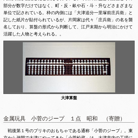
部分が数字だけではなく、町・反・畝や石・斗・升などさまざまな
単位で記されている。枠の内側には「大津追分一里塚前庄兵衛」と
記した紙片が貼付られているが、片岡家は代々「庄兵衛」の名を襲
名しており、算盤の形式から判断して、江戸末期から明治にかけて
活躍した人物と考えられる。。
大津算盤
金属玩具 小菅のジープ １点 昭和 （寄贈）
戦後第１号のブリキのおもちゃである通称「小菅のジープ」。東
京から疎開で大津にやってきた「小菅松蔵」は、大津市内の工場に