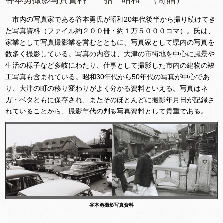
市内の写真家である谷本勇氏が昭和20年代後半から撮り続けてき
た写真資料（ファイル約２００冊・約１万５０００コマ）。氏は、
家業として写真撮影業を営むとともに、写真家として県内の写真を
数多く撮影している。写真の内容は、大津の市街地を中心に風景や
生活の様子など多岐にわたり、仕事として撮影した市内の建物の竣
工写真も含まれている。昭和30年代から50年代の写真が中心であ
り、大津の町の移り変わりがよく分かる資料といえる。写真はネ
ガ・ベタともに保存され、またそのほとんどに撮影年月日が記録さ
れていることから、撮影年代の判る写真資料として貴重である。
谷本勇撮影写真資料