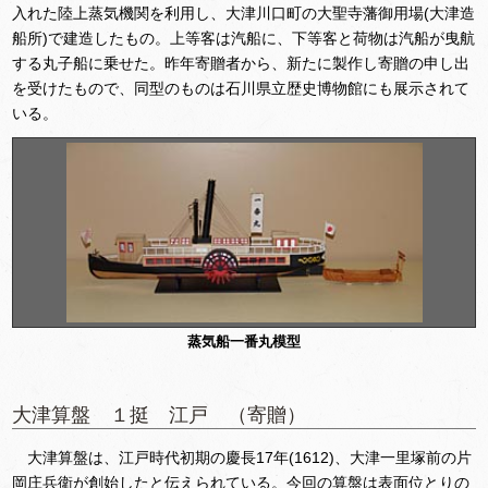
入れた陸上蒸気機関を利用し、大津川口町の大聖寺藩御用場(大津造
船所)で建造したもの。上等客は汽船に、下等客と荷物は汽船が曳航
する丸子船に乗せた。昨年寄贈者から、新たに製作し寄贈の申し出
を受けたもので、同型のものは石川県立歴史博物館にも展示されて
いる。
蒸気船一番丸模型
大津算盤 １挺 江戸 （寄贈）
大津算盤は、江戸時代初期の慶長17年(1612)、大津一里塚前の片
岡庄兵衛が創始したと伝えられている。今回の算盤は表面位とりの