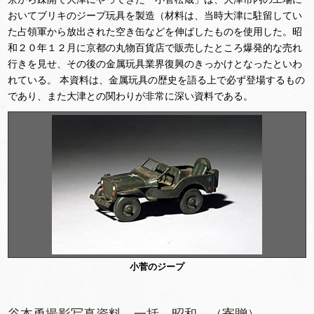
おいてブリキのジープ玩具を製造（材料は、当時大津に駐留してい
た占領軍から放出された空き缶などを伸ばしたものを使用した。昭
和２０年１２月に京都の丸物百貨店で販売したところ爆発的な売れ
行きを見せ、その後の金属玩具業界復興のきっかけとなったといわ
れている。 本資料は、金属玩具の歴史を語る上で必ず登場するもの
であり、また大津との関わりが非常に深い資料である。
小菅のジープ
谷本勇撮影写真資料 一括 昭和 （寄贈）