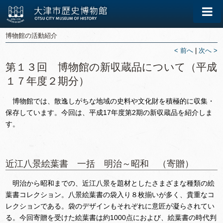
博物館の活動紹介
< 前へ
|
次へ >
第１３回 博物館の新収蔵品について（平成
１７年度２期分）
博物館では、散逸しがちな地域の史料や文化財を積極的に収集・
保存しています。今回は、平成17年度第2期の新収蔵品を紹介しま
す。
近江八景絵葉書 一括 明治～昭和 （寄贈）
明治から昭和までの、近江八景を題材としたさまざまな種類の絵
葉書コレクション。八景絵葉書の袋入り８枚揃いが多く、貴重なコ
レクションである。袋のデザインもそれぞれに意匠が凝らされてい
る。今回寄贈を受けた絵葉書は約1000点におよび、絵葉書の時代判