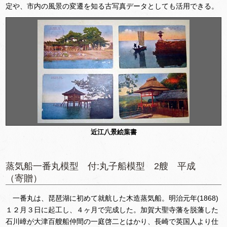
定や、市内の風景の変遷を知る古写真データとしても活用できる。
近江八景絵葉書
蒸気船一番丸模型 付:丸子船模型 2艘 平成
（寄贈）
一番丸は、琵琶湖に初めて就航した木造蒸気船。明治元年(1868)
１２月３日に起工し、４ヶ月で完成した。加賀大聖寺藩を脱藩した
石川嶂が大津百艘船仲間の一庭啓二とはかり、長崎で英国人より仕