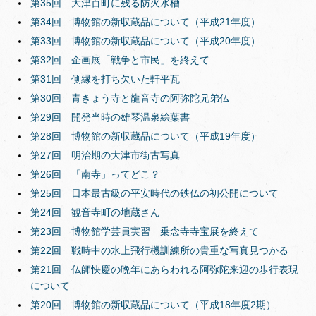
第35回 大津百町に残る防火水槽
第34回 博物館の新収蔵品について（平成21年度）
第33回 博物館の新収蔵品について（平成20年度）
第32回 企画展「戦争と市民」を終えて
第31回 側縁を打ち欠いた軒平瓦
第30回 青きょう寺と龍音寺の阿弥陀兄弟仏
第29回 開発当時の雄琴温泉絵葉書
第28回 博物館の新収蔵品について（平成19年度）
第27回 明治期の大津市街古写真
第26回 「南寺」ってどこ？
第25回 日本最古級の平安時代の鉄仏の初公開について
第24回 観音寺町の地蔵さん
第23回 博物館学芸員実習 乗念寺寺宝展を終えて
第22回 戦時中の水上飛行機訓練所の貴重な写真見つかる
第21回 仏師快慶の晩年にあらわれる阿弥陀来迎の歩行表現
について
第20回 博物館の新収蔵品について（平成18年度2期）