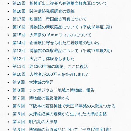
第19回 相模町出土複弁八弁蓮華文軒丸瓦について
第18回 関津遺跡発掘調査の意義
第17回 映画館・帝国館古写真について
第16回 博物館の新収蔵品について（平成18年度1期）
第15回 大津祭の16ｍｍフィルムについて
第14回 企画展に寄せられた江若鉄道の思い出
第13回 博物館の新収蔵品について（平成17年度2期）
第12回 火おこし体験をしました
第11回 約1300年前の鴟尾、ここに復活
第10回 入館者が100万人を突破しました
第９回 大津城の復元
第８回 シンポジウム「地域と博物館」報告
第７回 博物館の普及活動から
第６回 下阪本の若宮神社で天正15年銘の太鼓見つかる
第５回 大津絵絶滅の危機から生まれた大津絵図帖
第４回 明治期の大津祭
第３回 博物館の新収蔵品について（平成17年度1期）