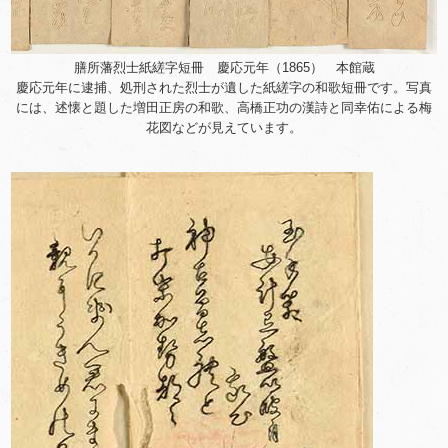
膳所藩烈士紙縒字短冊 慶応元年（1865） 本館蔵
慶応元年に逮捕、処刑された烈士が遺した紙縒字の和歌短冊です。写真
には、述懐と題した増田正房の和歌、高橋正功の漢詩と同幸佑による梅
花図などが見えています。