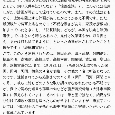
能日記』）、地雷火を仕掛けたのは膳所泊城中の将軍の寝所であっ
たとか、釣り天井を設けたなど（『懐郷坐談』）、にわかには信用
しがたい計画が噂として流れていたのです。また、その方法はとも
かく、上洛を阻止する計画があったかどうかさえ不明です。ただ、
膳所以外で将軍上洛をめぐって不穏な動きがあり、家茂が彦根城に
泊まっていたときにも、「防長賊徒」どもが、本国を脱走し諸所に
潜伏しているという噂もあるので、見付け次第速やかに取り押さ
え、または打ち捨てるように、といった通達が出されていたことも
確かです（『続徳川実紀』）。
さて、このとき逮捕されたのは、保田正経、田河武整、阿閉信足、
槙島光明、森祐信、高橋正功、高橋幸佑、関敏樹、渡辺緝、増田正
房、深栖當道の11 名で、10 月21 日、うち身分が上位であった保
田、田河、阿閉、槙島の４名が切腹、その他の７名は斬首となった
のです。逮捕されてから処刑までの５ヶ月（保田・田河・阿閉は４
ヶ月）、彼らに対しどのような取り調べがなされたのかも不明です
が、獄中で認めた遺書や辞世の句などが膳所藩資料館（大津市御殿
浜）に伝えられています。その中には、筆と墨ではなく、紙撚を張
り付けて和歌や漢詩を綴ったものが含まれていますが、紙撚字につ
いては、別に烈士のご子孫から歴史博物館にご寄贈いただいたもの
が収蔵されています