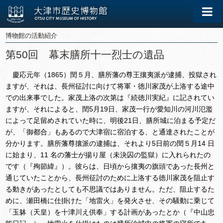
博物館の活動紹介
第50回 幕末膳所十一烈士の遺品
慶応元年（1865）閏５月、膳所藩の尊王攘夷派が逮捕、投獄され
ますが、それは、長州征討に向けて将軍・徳川家茂が上洛する途中
での出来事でした。家茂上洛の次第は『続徳川実紀』に記されてい
ますが、それによると、閏5月19日、家茂一行が愛知川の河川氾濫
によって足留めされていた時に、明後21日、膳所城に泊まる予定だ
が、「御都合」もあるので大津宿に宿泊する、と通達されたことが
分かります。膳所藩尊攘派の逮捕は、それより5日前の閏５月14 日
に始まり、11 名の藩士が揚り屋（未決囚の監獄）に入れられたの
です（『殉節緯』）。彼らは、日頃から攘夷の旗頭であった長州と
通じていたことから、長州征討のために上洛する徳川家茂を阻止す
る動きがあったとしても不思議ではありません。ただ、阻止するた
めに、瀬田橋に仕掛けた「地雷火」を発火させ、その騒動に乗じて
「玉躰（天皇）を十津川え供奉」する計画があったとか（『中山忠