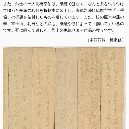
また、烈士の一人高橋幸佑は、紙縒ではなく、なんと糸を張り付け
て綴った長編の和歌を折帖本に装丁し、表紙題箋に紙撚字で「玉手
箱」の標題を貼付したものを遺しています。また、松の巨木や蓮の
華、富士山、朝日などの絵も、紙縒や糸によって「描いて」いるの
です。死に臨んで遺した、烈士の鬼気せまる作品の数々です。
（本館館長 樋爪修）